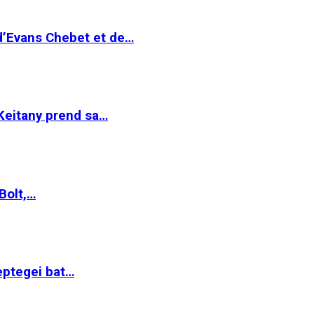
 d’Evans Chebet et de…
Keitany prend sa…
Bolt,…
ptegei bat…