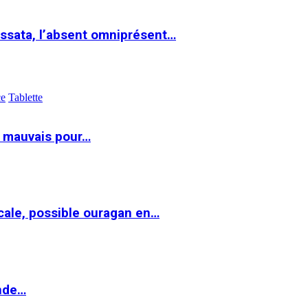
ssata, l’absent omniprésent…
ce
Tablette
t mauvais pour…
cale, possible ouragan en…
onde…