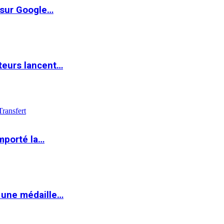
 sur Google…
teurs lancent…
Transfert
mporté la…
 une médaille…