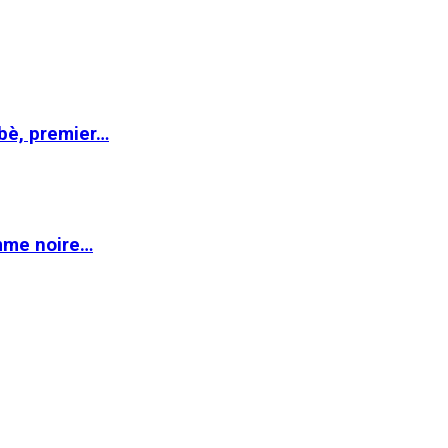
abè, premier…
emme noire…