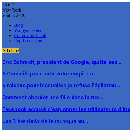
25.6
C
New York
août 5, 2026
Blog
Yoopya Center
Connexion Email
English version
A la Une
Eric Schmidt, président de Google, quitte ses…
6 Conseils pour bâtir votre empire à…
6 raisons pour lesquelles je refuse l’épilation…
Comment aborder une fille dans la rue…
Facebook accusé d’espionner les utilisateurs d’I
Les 3 bienfaits de la musique au…