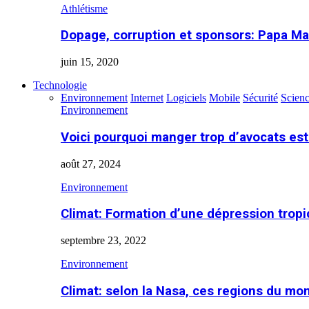
Athlétisme
Dopage, corruption et sponsors: Papa Ma
juin 15, 2020
Technologie
Environnement
Internet
Logiciels
Mobile
Sécurité
Scien
Environnement
Voici pourquoi manger trop d’avocats es
août 27, 2024
Environnement
Climat: Formation d’une dépression tropi
septembre 23, 2022
Environnement
Climat: selon la Nasa, ces regions du m