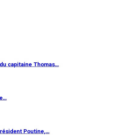
e du capitaine Thomas…
le…
Président Poutine,…