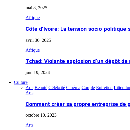
mai 8, 2025
Afrique
Côte d’Ivoire: La tension socio-politique 
avril 30, 2025
Afrique
Tchad: Violante explosion d’un dépôt de
juin 19, 2024
Culture
Arts
Beauté
Célébrité
Cinéma
Couple
Entretien
Litteratu
Arts
Comment créer sa propre entreprise de 
octobre 10, 2023
Arts