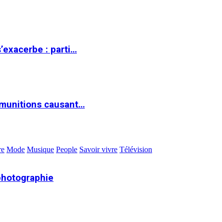
s’exacerbe : parti…
 munitions causant…
re
Mode
Musique
People
Savoir vivre
Télévision
photographie