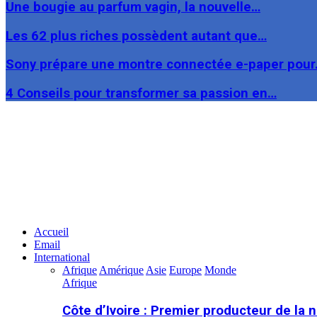
Une bougie au parfum vagin, la nouvelle…
Les 62 plus riches possèdent autant que…
Sony prépare une montre connectée e-paper pou
4 Conseils pour transformer sa passion en…
Facebook
Twitter
Linkedin
Accueil
Email
International
Afrique
Amérique
Asie
Europe
Monde
Afrique
Côte d’Ivoire : Premier producteur de la 