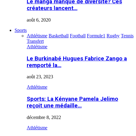
Le manga manque de diversité? Ces
créateurs lancent…
août 6, 2020
Sports
Athlétisme
Basketball
Football
Formule1
Rugby
Tennis
Transfert
Athlétisme
Le Burkinabé Hugues Fabrice Zango a
remporté la…
août 23, 2023
Athlétisme
Sports: La Kényane Pamela Jelimo
reçoit une médaille…
décembre 8, 2022
Athlétisme