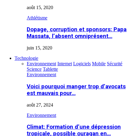
août 15, 2020
Athlétisme
Dopage, corruption et sponsors: Papa
Massata, l’absent omniprésent…
juin 15, 2020
Technologie
Environnement
Internet
Logiciels
Mobile
Sécurité
Science
Tablette
Environnement
Voici pourquoi manger trop d’avocats
est mauvais pour…
août 27, 2024
Environnement
Climat: Formation d’une dépression
tropicale, possible ouragan en…