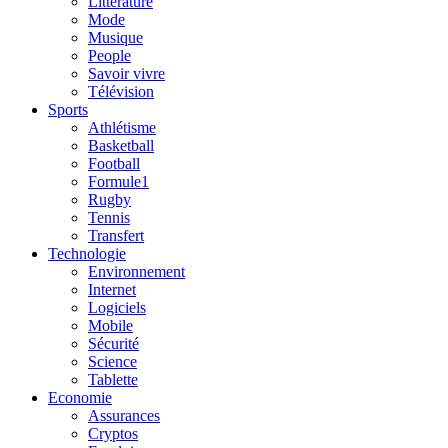
Litterature
Mode
Musique
People
Savoir vivre
Télévision
Sports
Athlétisme
Basketball
Football
Formule1
Rugby
Tennis
Transfert
Technologie
Environnement
Internet
Logiciels
Mobile
Sécurité
Science
Tablette
Economie
Assurances
Cryptos