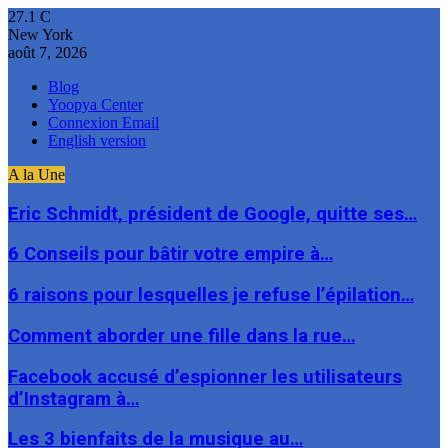
27.1
C
New York
août 7, 2026
Blog
Yoopya Center
Connexion Email
English version
A la Une
Eric Schmidt, président de Google, quitte ses…
6 Conseils pour bâtir votre empire à…
6 raisons pour lesquelles je refuse l’épilation…
Comment aborder une fille dans la rue…
Facebook accusé d’espionner les utilisateurs
d’Instagram à…
Les 3 bienfaits de la musique au…