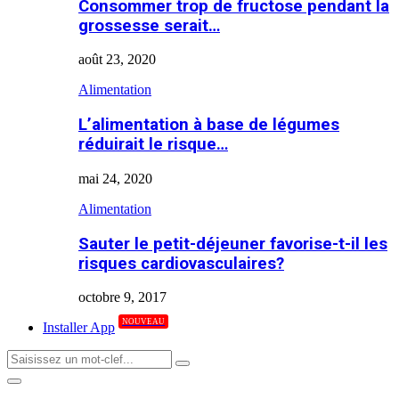
Consommer trop de fructose pendant la
grossesse serait…
août 23, 2020
Alimentation
L’alimentation à base de légumes
réduirait le risque…
mai 24, 2020
Alimentation
Sauter le petit-déjeuner favorise-t-il les
risques cardiovasculaires?
octobre 9, 2017
NOUVEAU
Installer App
Search
Search
for:
Primary