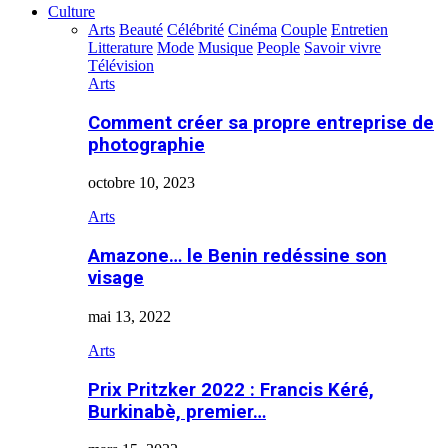
Culture
Arts
Beauté
Célébrité
Cinéma
Couple
Entretien
Litterature
Mode
Musique
People
Savoir vivre
Télévision
Arts
Comment créer sa propre entreprise de
photographie
octobre 10, 2023
Arts
Amazone… le Benin redéssine son
visage
mai 13, 2022
Arts
Prix Pritzker 2022 : Francis Kéré,
Burkinabè, premier…