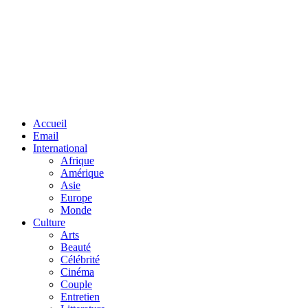
Facebook
Twitter
Linkedin
Accueil
Email
International
Afrique
Amérique
Asie
Europe
Monde
Culture
Arts
Beauté
Célébrité
Cinéma
Couple
Entretien