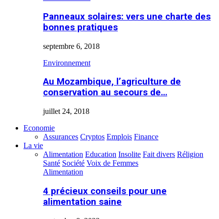
Panneaux solaires: vers une charte des
bonnes pratiques
septembre 6, 2018
Environnement
Au Mozambique, l’agriculture de
conservation au secours de…
juillet 24, 2018
Economie
Assurances
Cryptos
Emplois
Finance
La vie
Alimentation
Education
Insolite
Fait divers
Réligion
Santé
Société
Voix de Femmes
Alimentation
4 précieux conseils pour une
alimentation saine