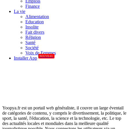
Emplois
Finance
La vie
Alimentation
Education
Insolite
Fait divers
Réligion
Santé
Société
Voix de Femmes
NOUVEAU
Installer App
Yoopya.fr est un portail web généraliste, il couvre un large éventail
de catégories de contenu, y compris le divertissement, la politique, le
sport, la santé, l'éducation, la science et la technologie, etc. Le top
des actualités locales et mondiales dans la meilleure qualité
journalistique possible. Nous connectons les utilisateurs via un