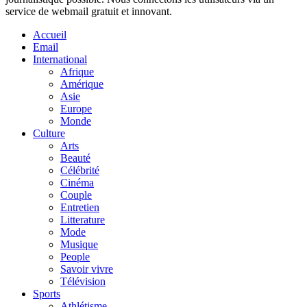
service de webmail gratuit et innovant.
Accueil
Email
International
Afrique
Amérique
Asie
Europe
Monde
Culture
Arts
Beauté
Célébrité
Cinéma
Couple
Entretien
Litterature
Mode
Musique
People
Savoir vivre
Télévision
Sports
Athlétisme