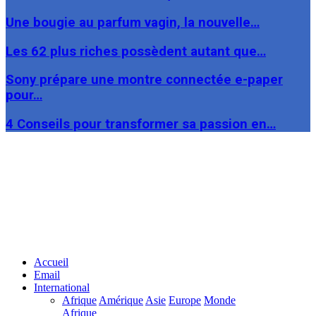
Une bougie au parfum vagin, la nouvelle…
Les 62 plus riches possèdent autant que…
Sony prépare une montre connectée e-paper
pour…
4 Conseils pour transformer sa passion en…
Facebook
Twitter
Linkedin
Accueil
Email
International
Afrique
Amérique
Asie
Europe
Monde
Afrique