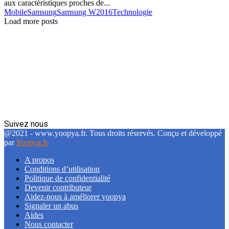
aux caractéristiques proches de...
Mobile
Samsung
Samsung W2016
Technologie
Load more posts
Suivez nous
Facebook
Twitter
Linkedin
@2021 - www.yoopya.fr. Tous droits réservés. Conçu et développé
par
Yoopya.fr
A propos
Conditions d’utilisation
Politique de confidentialité
Devenir contributeur
Aidez-nous à améliorer yoopya
Signaler un abus
Aides
Nous contacter