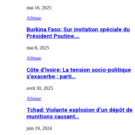
mai 16, 2025
Afrique
Burkina Faso: Sur invitation spéciale du
Président Poutine,…
mai 8, 2025
Afrique
Côte d’Ivoire: La tension socio-politique
s’exacerbe : parti…
avril 30, 2025
Afrique
Tchad: Violante explosion d’un dépôt de
munitions causant…
juin 19, 2024