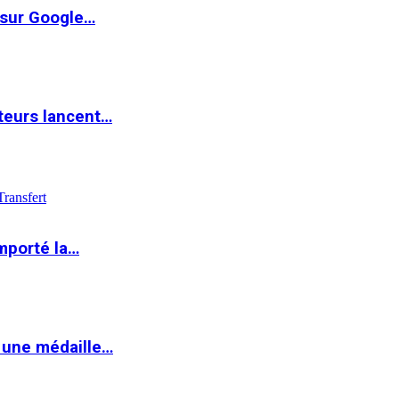
 sur Google…
teurs lancent…
Transfert
mporté la…
 une médaille…