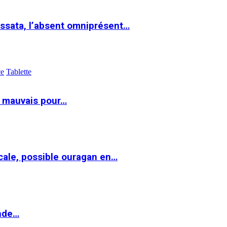
ssata, l’absent omniprésent…
ce
Tablette
t mauvais pour…
cale, possible ouragan en…
onde…