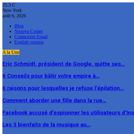
25.3
C
New York
août 6, 2026
Blog
Yoopya Center
Connexion Email
English version
A la Une
Eric Schmidt, président de Google, quitte ses…
6 Conseils pour bâtir votre empire à…
6 raisons pour lesquelles je refuse l’épilation…
Comment aborder une fille dans la rue…
Facebook accusé d’espionner les utilisateurs d’I
Les 3 bienfaits de la musique au…