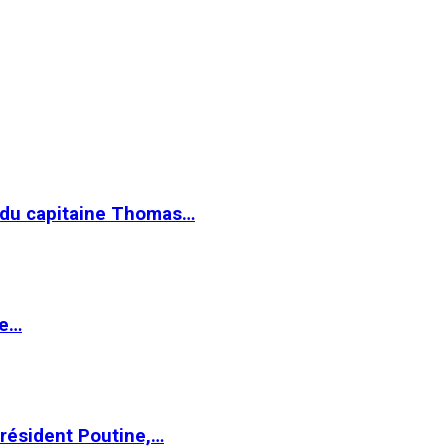
e du capitaine Thomas…
le…
Président Poutine,…