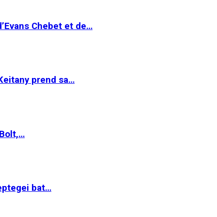
 d’Evans Chebet et de…
Keitany prend sa…
Bolt,…
ptegei bat…