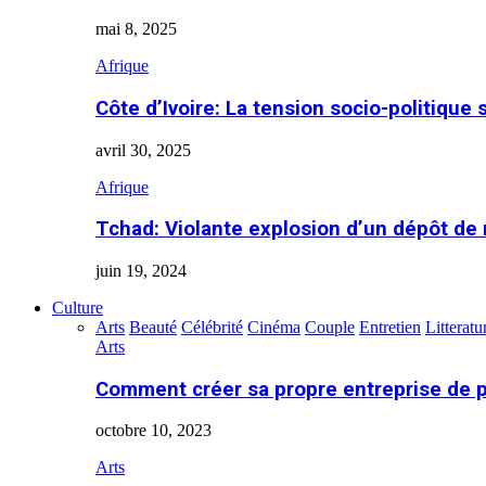
mai 8, 2025
Afrique
Côte d’Ivoire: La tension socio-politique 
avril 30, 2025
Afrique
Tchad: Violante explosion d’un dépôt de
juin 19, 2024
Culture
Arts
Beauté
Célébrité
Cinéma
Couple
Entretien
Litteratu
Arts
Comment créer sa propre entreprise de 
octobre 10, 2023
Arts