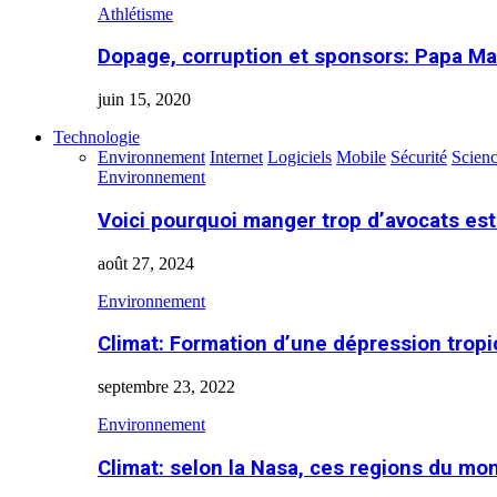
Athlétisme
Dopage, corruption et sponsors: Papa Ma
juin 15, 2020
Technologie
Environnement
Internet
Logiciels
Mobile
Sécurité
Scien
Environnement
Voici pourquoi manger trop d’avocats es
août 27, 2024
Environnement
Climat: Formation d’une dépression tropi
septembre 23, 2022
Environnement
Climat: selon la Nasa, ces regions du m