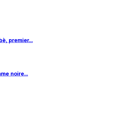
abè, premier…
emme noire…