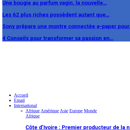
Une bougie au parfum vagin, la nouvelle…
Les 62 plus riches possèdent autant que…
Sony prépare une montre connectée e-paper pou
4 Conseils pour transformer sa passion en…
Facebook
Twitter
Linkedin
Accueil
Email
International
Afrique
Amérique
Asie
Europe
Monde
Afrique
Côte d’Ivoire : Premier producteur de la 