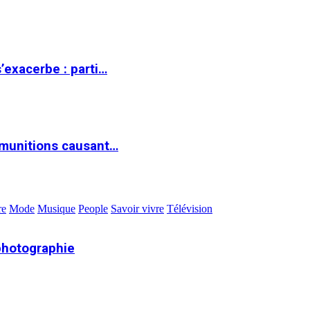
s’exacerbe : parti…
 munitions causant…
re
Mode
Musique
People
Savoir vivre
Télévision
photographie