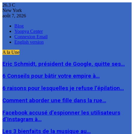
26.3
C
New York
août 7, 2026
Blog
Yoopya Center
Connexion Email
English version
A la Une
Eric Schmidt, président de Google, quitte ses…
6 Conseils pour bâtir votre empire à…
6 raisons pour lesquelles je refuse l’épilation…
Comment aborder une fille dans la rue…
Facebook accusé d’espionner les utilisateurs
d’Instagram à…
Les 3 bienfaits de la musique au…