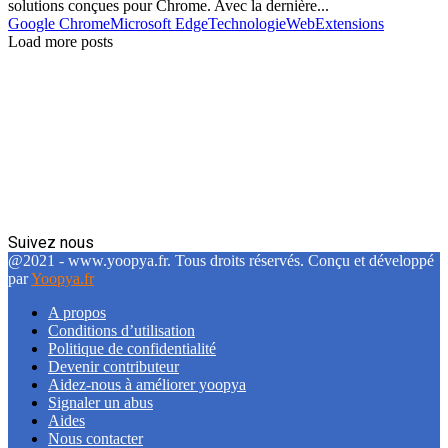
solutions conçues pour Chrome. Avec la dernière...
Google Chrome
Microsoft Edge
Technologie
WebExtensions
Load more posts
Suivez nous
Facebook
Twitter
Linkedin
@2021 - www.yoopya.fr. Tous droits réservés. Conçu et développé
par
Yoopya.fr
A propos
Conditions d’utilisation
Politique de confidentialité
Devenir contributeur
Aidez-nous à améliorer yoopya
Signaler un abus
Aides
Nous contacter