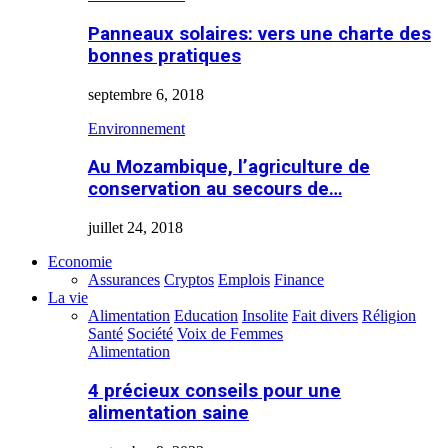
Panneaux solaires: vers une charte des
bonnes pratiques
septembre 6, 2018
Environnement
Au Mozambique, l’agriculture de
conservation au secours de…
juillet 24, 2018
Economie
Assurances
Cryptos
Emplois
Finance
La vie
Alimentation
Education
Insolite
Fait divers
Réligion
Santé
Société
Voix de Femmes
Alimentation
4 précieux conseils pour une
alimentation saine