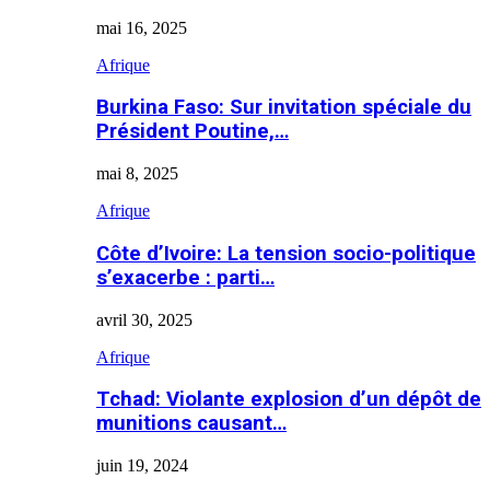
mai 16, 2025
Afrique
Burkina Faso: Sur invitation spéciale du
Président Poutine,…
mai 8, 2025
Afrique
Côte d’Ivoire: La tension socio-politique
s’exacerbe : parti…
avril 30, 2025
Afrique
Tchad: Violante explosion d’un dépôt de
munitions causant…
juin 19, 2024