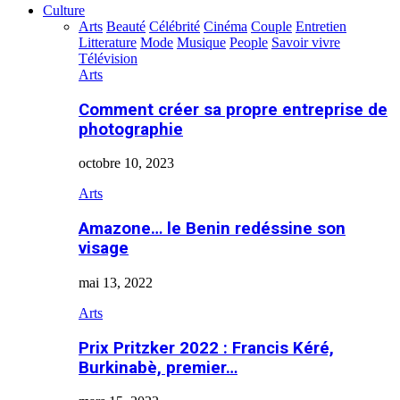
Culture
Arts
Beauté
Célébrité
Cinéma
Couple
Entretien
Litterature
Mode
Musique
People
Savoir vivre
Télévision
Arts
Comment créer sa propre entreprise de
photographie
octobre 10, 2023
Arts
Amazone… le Benin redéssine son
visage
mai 13, 2022
Arts
Prix Pritzker 2022 : Francis Kéré,
Burkinabè, premier…