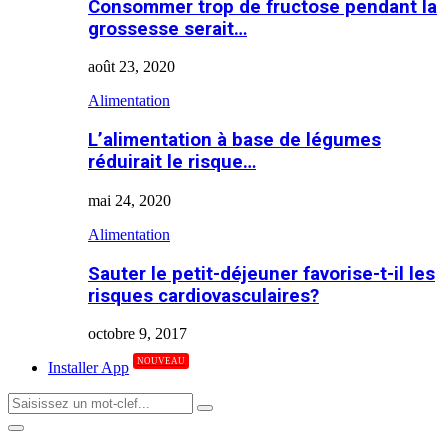
Consommer trop de fructose pendant la
grossesse serait…
août 23, 2020
Alimentation
L’alimentation à base de légumes
réduirait le risque…
mai 24, 2020
Alimentation
Sauter le petit-déjeuner favorise-t-il les
risques cardiovasculaires?
octobre 9, 2017
NOUVEAU
Installer App
Search
Search
for:
Primary