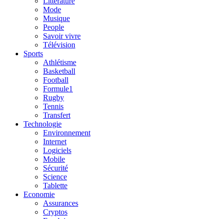
Litterature
Mode
Musique
People
Savoir vivre
Télévision
Sports
Athlétisme
Basketball
Football
Formule1
Rugby
Tennis
Transfert
Technologie
Environnement
Internet
Logiciels
Mobile
Sécurité
Science
Tablette
Economie
Assurances
Cryptos