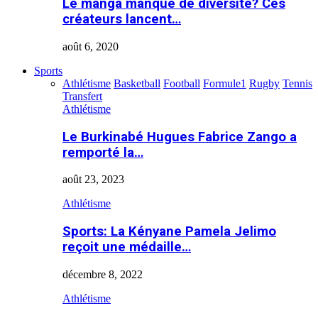
Le manga manque de diversité? Ces
créateurs lancent…
août 6, 2020
Sports
Athlétisme
Basketball
Football
Formule1
Rugby
Tennis
Transfert
Athlétisme
Le Burkinabé Hugues Fabrice Zango a
remporté la…
août 23, 2023
Athlétisme
Sports: La Kényane Pamela Jelimo
reçoit une médaille…
décembre 8, 2022
Athlétisme