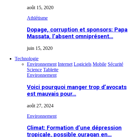
août 15, 2020
Athlétisme
Dopage, corruption et sponsors: Papa
Massata, l’absent omniprésent…
juin 15, 2020
Technologie
Environnement
Internet
Logiciels
Mobile
Sécurité
Science
Tablette
Environnement
Voici pourquoi manger trop d’avocats
est mauvais pour…
août 27, 2024
Environnement
Climat: Formation d’une dépression
tropicale, possible ouragan en…