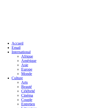
Facebook
Twitter
Linkedin
Accueil
Email
International
Afrique
Amérique
Asie
Europe
Monde
Culture
Arts
Beauté
Célébrité
Cinéma
Couple
Entretien