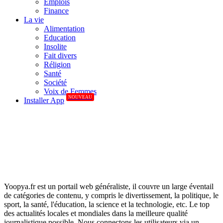
Emplois
Finance
La vie
Alimentation
Education
Insolite
Fait divers
Réligion
Santé
Société
Voix de Femmes
NOUVEAU
Installer App
Yoopya.fr est un portail web généraliste, il couvre un large éventail
de catégories de contenu, y compris le divertissement, la politique, le
sport, la santé, l'éducation, la science et la technologie, etc. Le top
des actualités locales et mondiales dans la meilleure qualité
journalistique possible. Nous connectons les utilisateurs via un