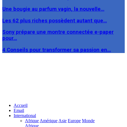
Une bougie au parfum vagin, la nouvelle…
Les 62 plus riches possèdent autant que…
Sony prépare une montre connectée e-paper
pour…
4 Conseils pour transformer sa passion en…
Facebook
Twitter
Linkedin
Accueil
Email
International
Afrique
Amérique
Asie
Europe
Monde
Afrique