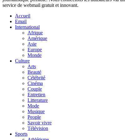
service de webmail gratuit et innovant.
Accueil
Email
International
Afrique
Amérique
Asie
Europe
Monde
Culture
Arts
Beauté
Célébrité
Cinéma
Couple
Entretien
Litterature
Mode
Musique
People
Savoir vivre
Télévision
Sports
Athlétisme