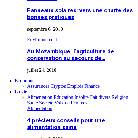
Panneaux solaires: vers une charte des
bonnes pratiques
septembre 6, 2018
Environnement
Au Mozambique, l’agriculture de
conservation au secours de…
juillet 24, 2018
Economie
Assurances
Cryptos
Emplois
Finance
La vie
Alimentation
Education
Insolite
Fait divers
Réligion
Santé
Société
Voix de Femmes
Alimentation
4 précieux conseils pour une
alimentation saine