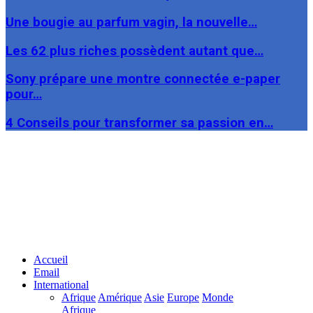
Une bougie au parfum vagin, la nouvelle…
Les 62 plus riches possèdent autant que…
Sony prépare une montre connectée e-paper
pour…
4 Conseils pour transformer sa passion en…
Facebook
Twitter
Linkedin
Accueil
Email
International
Afrique
Amérique
Asie
Europe
Monde
Afrique