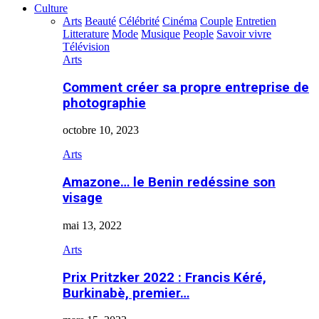
Culture
Arts
Beauté
Célébrité
Cinéma
Couple
Entretien
Litterature
Mode
Musique
People
Savoir vivre
Télévision
Arts
Comment créer sa propre entreprise de
photographie
octobre 10, 2023
Arts
Amazone… le Benin redéssine son
visage
mai 13, 2022
Arts
Prix Pritzker 2022 : Francis Kéré,
Burkinabè, premier…