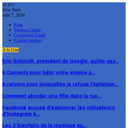
31.9
C
New York
août 7, 2026
Blog
Yoopya Center
Connexion Email
English version
A la Une
Eric Schmidt, président de Google, quitte ses…
6 Conseils pour bâtir votre empire à…
6 raisons pour lesquelles je refuse l’épilation…
Comment aborder une fille dans la rue…
Facebook accusé d’espionner les utilisateurs
d’Instagram à…
Les 3 bienfaits de la musique au…