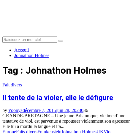
Menu
Search
Search
for:
Acceuil
Johnathon Holmes
Tag : Johnathon Holmes
Fait divers
Il tente de la violer, elle le défigure
by
Yoopya
décembre 7, 2015
juin 28, 2023
0
36
GRANDE-BRETAGNE – Une jeune Britannique, victime d’une
tentative de viol, est parvenue à repousser violemment son agresseur.
Elle lui a mordu la langue et l’a...
Europe
Faits divers
Frankenstein
Johnathon Holmes
UK
Viol