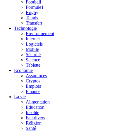
Football
Formule1
Rugby
Tennis
Transfert
Technologie
Environnement
Internet
Logiciels
Mobile
Sécurité
Science
Tablette
Economie
Assurances
Cryptos
Emplois
Finance
La vie
Alimentation
Education
Insolite
Fait divers
Réligion
Santé