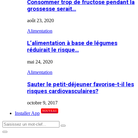
Consommer trop de fructose pendant la
grossesse serait…
août 23, 2020
Alimentation
L’alimentation à base de légumes
réduirait le risque…
mai 24, 2020
Alimentation
Sauter le petit-déjeuner favorise-t-il les
risques cardiovasculaires?
octobre 9, 2017
NOUVEAU
Installer App
Search
Search
for:
Primary