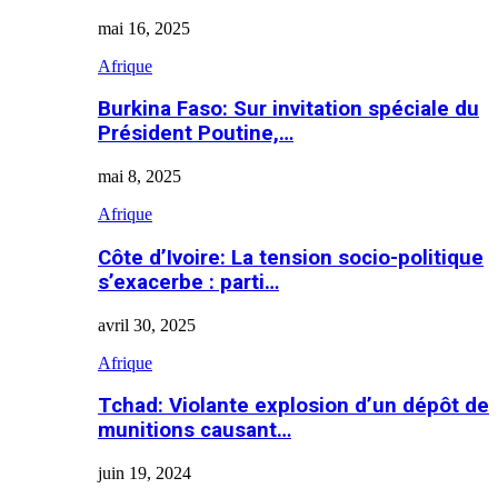
mai 16, 2025
Afrique
Burkina Faso: Sur invitation spéciale du
Président Poutine,…
mai 8, 2025
Afrique
Côte d’Ivoire: La tension socio-politique
s’exacerbe : parti…
avril 30, 2025
Afrique
Tchad: Violante explosion d’un dépôt de
munitions causant…
juin 19, 2024