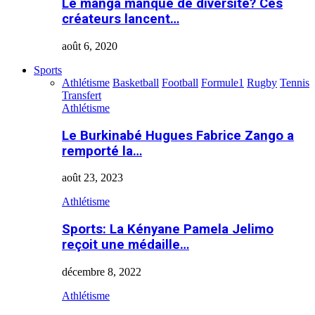
Le manga manque de diversité? Ces
créateurs lancent…
août 6, 2020
Sports
Athlétisme
Basketball
Football
Formule1
Rugby
Tennis
Transfert
Athlétisme
Le Burkinabé Hugues Fabrice Zango a
remporté la…
août 23, 2023
Athlétisme
Sports: La Kényane Pamela Jelimo
reçoit une médaille…
décembre 8, 2022
Athlétisme