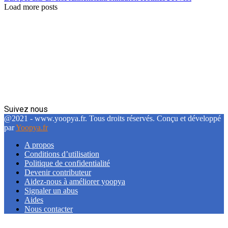
Load more posts
Suivez nous
Facebook
Twitter
Linkedin
@2021 - www.yoopya.fr. Tous droits réservés. Conçu et développé
par
Yoopya.fr
A propos
Conditions d’utilisation
Politique de confidentialité
Devenir contributeur
Aidez-nous à améliorer yoopya
Signaler un abus
Aides
Nous contacter