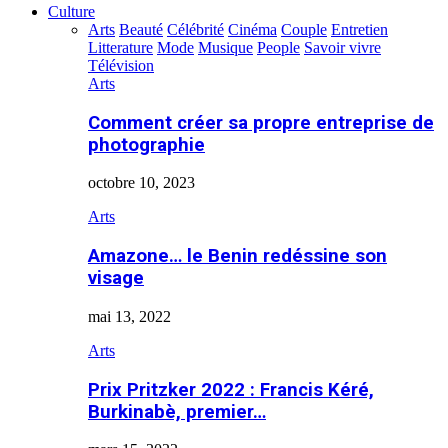
Culture
Arts
Beauté
Célébrité
Cinéma
Couple
Entretien
Litterature
Mode
Musique
People
Savoir vivre
Télévision
Arts
Comment créer sa propre entreprise de
photographie
octobre 10, 2023
Arts
Amazone… le Benin redéssine son
visage
mai 13, 2022
Arts
Prix Pritzker 2022 : Francis Kéré,
Burkinabè, premier…