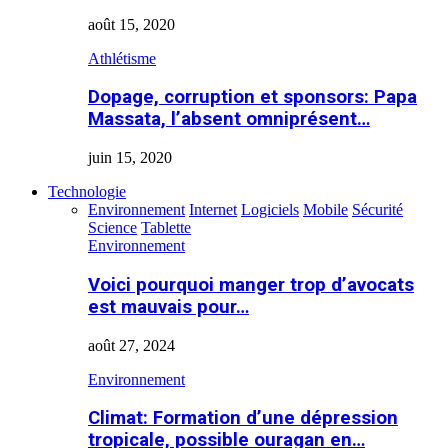
août 15, 2020
Athlétisme
Dopage, corruption et sponsors: Papa
Massata, l’absent omniprésent…
juin 15, 2020
Technologie
Environnement
Internet
Logiciels
Mobile
Sécurité
Science
Tablette
Environnement
Voici pourquoi manger trop d’avocats
est mauvais pour…
août 27, 2024
Environnement
Climat: Formation d’une dépression
tropicale, possible ouragan en…