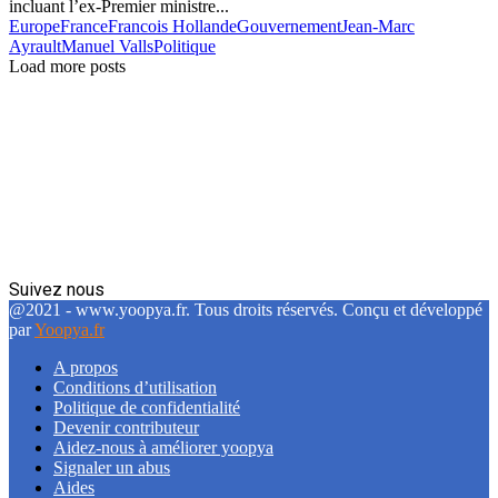
incluant l’ex-Premier ministre...
Europe
France
Francois Hollande
Gouvernement
Jean-Marc
Ayrault
Manuel Valls
Politique
Load more posts
Suivez nous
Facebook
Twitter
Linkedin
@2021 - www.yoopya.fr. Tous droits réservés. Conçu et développé
par
Yoopya.fr
A propos
Conditions d’utilisation
Politique de confidentialité
Devenir contributeur
Aidez-nous à améliorer yoopya
Signaler un abus
Aides