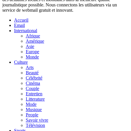
journalistique possible. Nous connectons les utilisateurs via un
service de webmail gratuit et innovant.
Accueil
Email
International
Afrique
Amérique
Asie
Europe
Monde
Culture
Arts
Beauté
Célébrité
Cinéma
Couple
Entretien
Litterature
Mode
Musique
People
Savoir vivre
Télévision
Sports