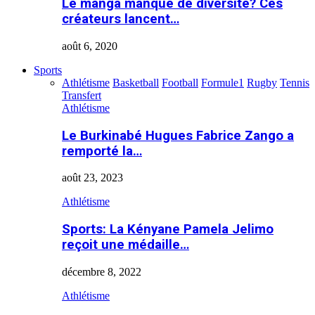
Le manga manque de diversité? Ces
créateurs lancent…
août 6, 2020
Sports
Athlétisme
Basketball
Football
Formule1
Rugby
Tennis
Transfert
Athlétisme
Le Burkinabé Hugues Fabrice Zango a
remporté la…
août 23, 2023
Athlétisme
Sports: La Kényane Pamela Jelimo
reçoit une médaille…
décembre 8, 2022
Athlétisme