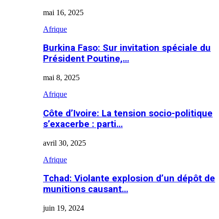
mai 16, 2025
Afrique
Burkina Faso: Sur invitation spéciale du
Président Poutine,…
mai 8, 2025
Afrique
Côte d’Ivoire: La tension socio-politique
s’exacerbe : parti…
avril 30, 2025
Afrique
Tchad: Violante explosion d’un dépôt de
munitions causant…
juin 19, 2024