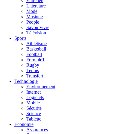
Entretien
Litterature
Mode
Musique
People
Savoir vivre
Télévision
Sports
Athlétisme
Basketball
Football
Formule1
Rugby
Tennis
Transfert
Technologie
Environnement
Internet
Logiciels
Mobile
Sécurité
Science
Tablette
Economie
Assurances