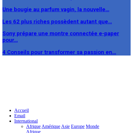
Une bougie au parfum vagin, la nouvelle…
Les 62 plus riches possèdent autant que…
Sony prépare une montre connectée e-paper
pour…
4 Conseils pour transformer sa passion en…
Facebook
Twitter
Linkedin
Accueil
Email
International
Afrique
Amérique
Asie
Europe
Monde
Afrique