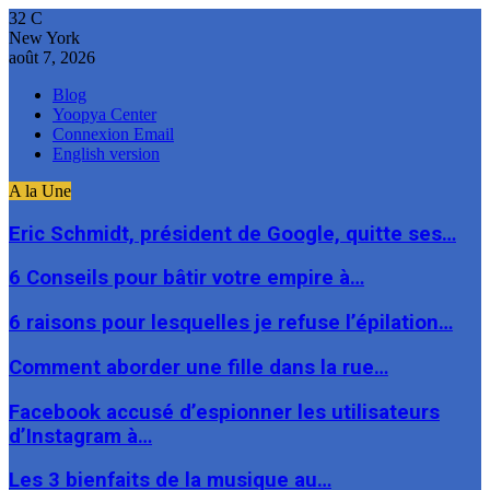
32
C
New York
août 7, 2026
Blog
Yoopya Center
Connexion Email
English version
A la Une
Eric Schmidt, président de Google, quitte ses…
6 Conseils pour bâtir votre empire à…
6 raisons pour lesquelles je refuse l’épilation…
Comment aborder une fille dans la rue…
Facebook accusé d’espionner les utilisateurs
d’Instagram à…
Les 3 bienfaits de la musique au…