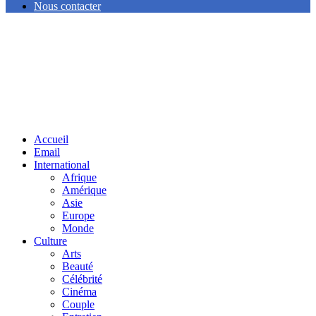
Nous contacter
Facebook
Twitter
Linkedin
Accueil
Email
International
Afrique
Amérique
Asie
Europe
Monde
Culture
Arts
Beauté
Célébrité
Cinéma
Couple