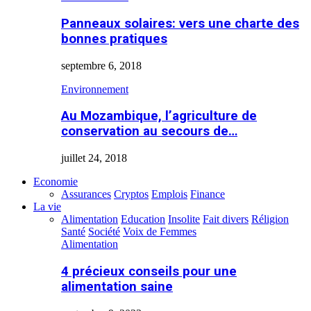
Panneaux solaires: vers une charte des
bonnes pratiques
septembre 6, 2018
Environnement
Au Mozambique, l’agriculture de
conservation au secours de…
juillet 24, 2018
Economie
Assurances
Cryptos
Emplois
Finance
La vie
Alimentation
Education
Insolite
Fait divers
Réligion
Santé
Société
Voix de Femmes
Alimentation
4 précieux conseils pour une
alimentation saine