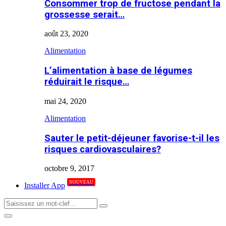
Consommer trop de fructose pendant la
grossesse serait…
août 23, 2020
Alimentation
L’alimentation à base de légumes
réduirait le risque…
mai 24, 2020
Alimentation
Sauter le petit-déjeuner favorise-t-il les
risques cardiovasculaires?
octobre 9, 2017
NOUVEAU
Installer App
Search
Search
for:
Primary