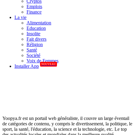
Cryptos
Emplois
Finance
La vie
Alimentation
Education
Insolite
Fait divers
Réligion
Santé
Société
Voix de Femmes
NOUVEAU
Installer App
Yoopya.fr est un portail web généraliste, il couvre un large éventail
de catégories de contenu, y compris le divertissement, la politique, le
sport, la santé, l'éducation, la science et la technologie, etc. Le top
des actualités locales et mondiales dans la meilleure qualité