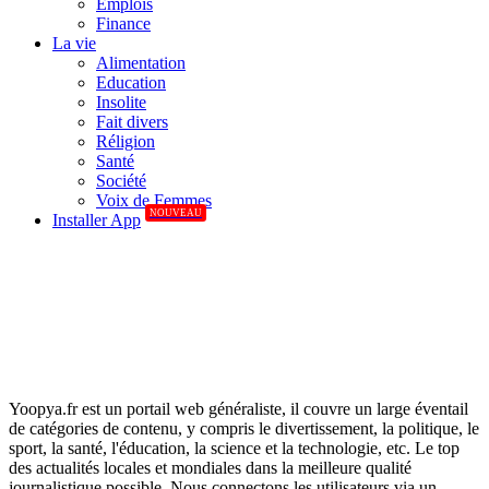
Emplois
Finance
La vie
Alimentation
Education
Insolite
Fait divers
Réligion
Santé
Société
Voix de Femmes
NOUVEAU
Installer App
Yoopya.fr est un portail web généraliste, il couvre un large éventail
de catégories de contenu, y compris le divertissement, la politique, le
sport, la santé, l'éducation, la science et la technologie, etc. Le top
des actualités locales et mondiales dans la meilleure qualité
journalistique possible. Nous connectons les utilisateurs via un