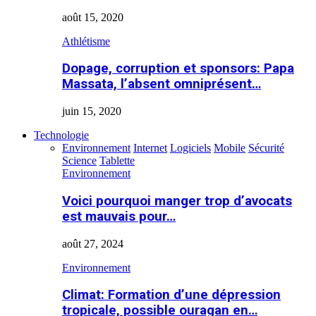
août 15, 2020
Athlétisme
Dopage, corruption et sponsors: Papa
Massata, l’absent omniprésent…
juin 15, 2020
Technologie
Environnement
Internet
Logiciels
Mobile
Sécurité
Science
Tablette
Environnement
Voici pourquoi manger trop d’avocats
est mauvais pour…
août 27, 2024
Environnement
Climat: Formation d’une dépression
tropicale, possible ouragan en…