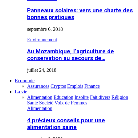
Panneaux solaires: vers une charte des
bonnes pratiques
septembre 6, 2018
Environnement
Au Mozambique, l’agriculture de
conservation au secours de…
juillet 24, 2018
Economie
Assurances
Cryptos
Emplois
Finance
La vie
Alimentation
Education
Insolite
Fait divers
Réligion
Santé
Société
Voix de Femmes
Alimentation
4 précieux conseils pour une
alimentation saine