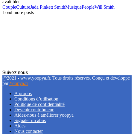
avait bien...
Couple
Culture
Jada Pinkett Smith
Musique
People
Will Smith
Load more posts
Suivez nous
Facebook
Twitter
Linkedin
@2021 - www.yoopya.fr. Tous droits réservés. Conçu et développé
par
Yoopya.fr
A propos
Conditions d’utilisation
Politique de confidentialité
Devenir contributeur
Aidez-nous à améliorer yoopya
Signaler un abus
Aides
Nous contacter