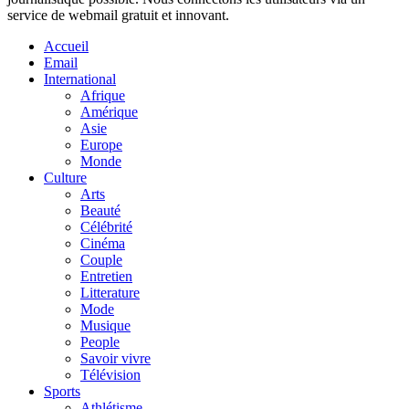
service de webmail gratuit et innovant.
Accueil
Email
International
Afrique
Amérique
Asie
Europe
Monde
Culture
Arts
Beauté
Célébrité
Cinéma
Couple
Entretien
Litterature
Mode
Musique
People
Savoir vivre
Télévision
Sports
Athlétisme