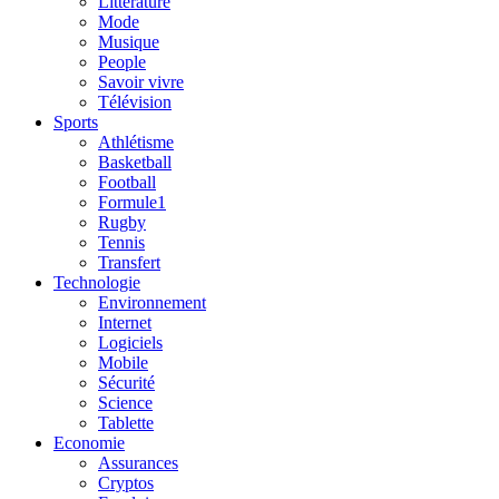
Litterature
Mode
Musique
People
Savoir vivre
Télévision
Sports
Athlétisme
Basketball
Football
Formule1
Rugby
Tennis
Transfert
Technologie
Environnement
Internet
Logiciels
Mobile
Sécurité
Science
Tablette
Economie
Assurances
Cryptos