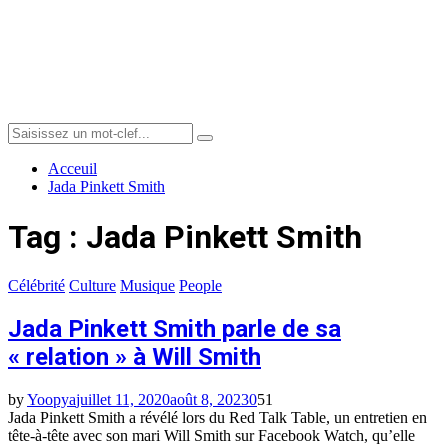
Menu
Search
Search
for:
Acceuil
Jada Pinkett Smith
Tag : Jada Pinkett Smith
Célébrité
Culture
Musique
People
Jada Pinkett Smith parle de sa
« relation » à Will Smith
by
Yoopya
juillet 11, 2020
août 8, 2023
0
51
Jada Pinkett Smith a révélé lors du Red Talk Table, un entretien en
tête-à-tête avec son mari Will Smith sur Facebook Watch, qu’elle