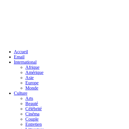
Facebook
Twitter
Linkedin
Accueil
Email
International
Afrique
Amérique
Asie
Europe
Monde
Culture
Arts
Beauté
Célébrité
Cinéma
Couple
Entretien