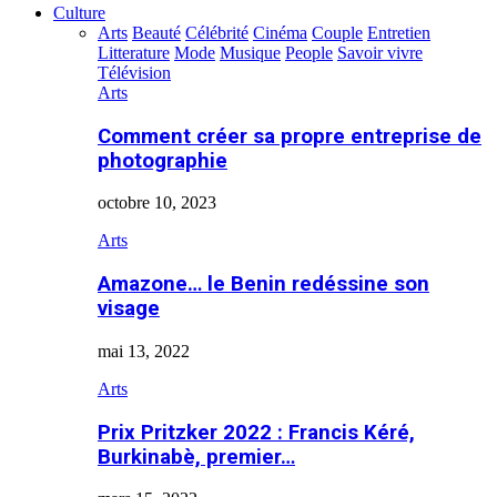
Culture
Arts
Beauté
Célébrité
Cinéma
Couple
Entretien
Litterature
Mode
Musique
People
Savoir vivre
Télévision
Arts
Comment créer sa propre entreprise de
photographie
octobre 10, 2023
Arts
Amazone… le Benin redéssine son
visage
mai 13, 2022
Arts
Prix Pritzker 2022 : Francis Kéré,
Burkinabè, premier…