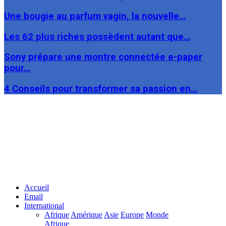
Une bougie au parfum vagin, la nouvelle…
Les 62 plus riches possèdent autant que…
Sony prépare une montre connectée e-paper
pour…
4 Conseils pour transformer sa passion en…
Facebook
Twitter
Linkedin
Accueil
Email
International
Afrique
Amérique
Asie
Europe
Monde
Afrique