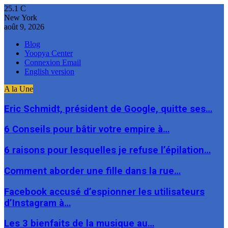
25.1
C
New York
août 9, 2026
Blog
Yoopya Center
Connexion Email
English version
A la Une
Eric Schmidt, président de Google, quitte ses…
6 Conseils pour bâtir votre empire à…
6 raisons pour lesquelles je refuse l’épilation…
Comment aborder une fille dans la rue…
Facebook accusé d’espionner les utilisateurs
d’Instagram à…
Les 3 bienfaits de la musique au…