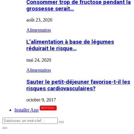
Consommer trop de fructose pendant la
grossesse serait…
août 23, 2020
Alimentation
L’alimentation à base de légumes
réduirait le risque…
mai 24, 2020
Alimentation
Sauter le petit-déjeuner favorise-t-il les
risques cardiovasculaires?
octobre 9, 2017
NOUVEAU
Installer App
Search
Search
for:
Primary