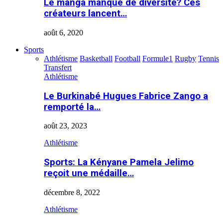
Le manga manque de diversité? Ces
créateurs lancent…
août 6, 2020
Sports
Athlétisme
Basketball
Football
Formule1
Rugby
Tennis
Transfert
Athlétisme
Le Burkinabé Hugues Fabrice Zango a
remporté la…
août 23, 2023
Athlétisme
Sports: La Kényane Pamela Jelimo
reçoit une médaille…
décembre 8, 2022
Athlétisme