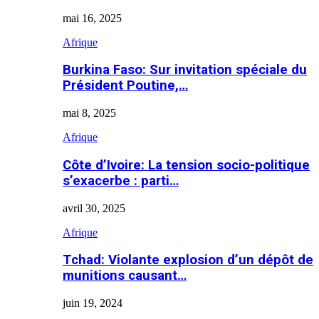
mai 16, 2025
Afrique
Burkina Faso: Sur invitation spéciale du
Président Poutine,…
mai 8, 2025
Afrique
Côte d’Ivoire: La tension socio-politique
s’exacerbe : parti…
avril 30, 2025
Afrique
Tchad: Violante explosion d’un dépôt de
munitions causant…
juin 19, 2024