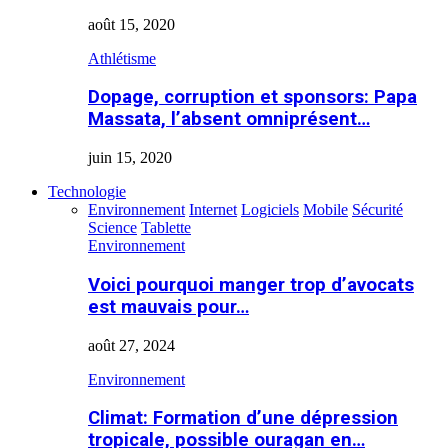
août 15, 2020
Athlétisme
Dopage, corruption et sponsors: Papa
Massata, l’absent omniprésent…
juin 15, 2020
Technologie
Environnement
Internet
Logiciels
Mobile
Sécurité
Science
Tablette
Environnement
Voici pourquoi manger trop d’avocats
est mauvais pour…
août 27, 2024
Environnement
Climat: Formation d’une dépression
tropicale, possible ouragan en…