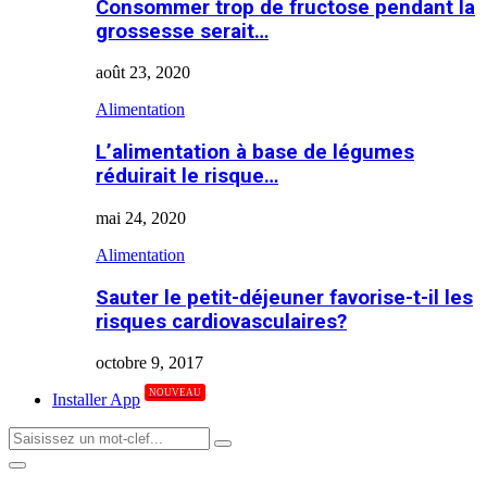
Consommer trop de fructose pendant la
grossesse serait…
août 23, 2020
Alimentation
L’alimentation à base de légumes
réduirait le risque…
mai 24, 2020
Alimentation
Sauter le petit-déjeuner favorise-t-il les
risques cardiovasculaires?
octobre 9, 2017
NOUVEAU
Installer App
Search
Search
for:
Primary