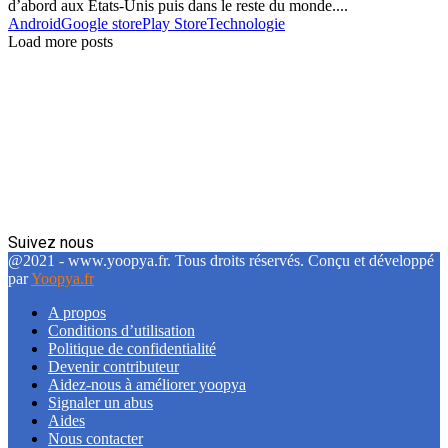
d’abord aux États-Unis puis dans le reste du monde....
Android
Google store
Play Store
Technologie
Load more posts
Suivez nous
Facebook
Twitter
Linkedin
@2021 - www.yoopya.fr. Tous droits réservés. Conçu et développé
par
Yoopya.fr
A propos
Conditions d’utilisation
Politique de confidentialité
Devenir contributeur
Aidez-nous à améliorer yoopya
Signaler un abus
Aides
Nous contacter