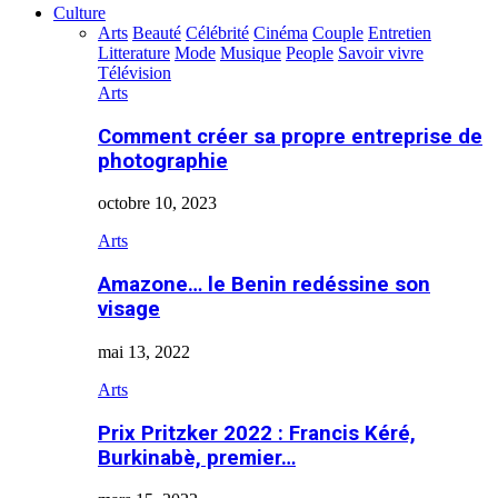
Culture
Arts
Beauté
Célébrité
Cinéma
Couple
Entretien
Litterature
Mode
Musique
People
Savoir vivre
Télévision
Arts
Comment créer sa propre entreprise de
photographie
octobre 10, 2023
Arts
Amazone… le Benin redéssine son
visage
mai 13, 2022
Arts
Prix Pritzker 2022 : Francis Kéré,
Burkinabè, premier…