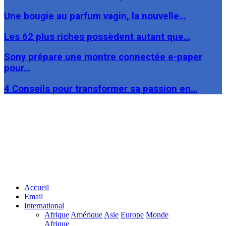
Une bougie au parfum vagin, la nouvelle…
Les 62 plus riches possèdent autant que…
Sony prépare une montre connectée e-paper
pour…
4 Conseils pour transformer sa passion en…
Facebook
Twitter
Linkedin
Accueil
Email
International
Afrique
Amérique
Asie
Europe
Monde
Afrique