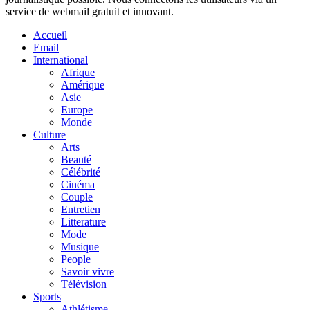
service de webmail gratuit et innovant.
Accueil
Email
International
Afrique
Amérique
Asie
Europe
Monde
Culture
Arts
Beauté
Célébrité
Cinéma
Couple
Entretien
Litterature
Mode
Musique
People
Savoir vivre
Télévision
Sports
Athlétisme