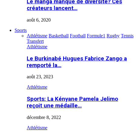
Le manga manque de diversité? Ces
créateurs lancent…
août 6, 2020
Sports
Athlétisme
Basketball
Football
Formule1
Rugby
Tennis
Transfert
Athlétisme
Le Burkinabé Hugues Fabrice Zango a
remporté la…
août 23, 2023
Athlétisme
Sports: La Kényane Pamela Jelimo
reçoit une médaille…
décembre 8, 2022
Athlétisme