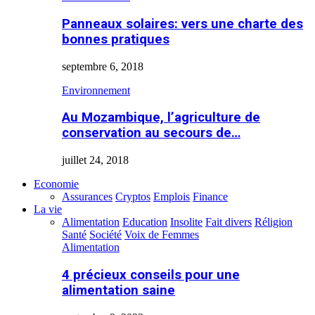
Panneaux solaires: vers une charte des
bonnes pratiques
septembre 6, 2018
Environnement
Au Mozambique, l’agriculture de
conservation au secours de…
juillet 24, 2018
Economie
Assurances
Cryptos
Emplois
Finance
La vie
Alimentation
Education
Insolite
Fait divers
Réligion
Santé
Société
Voix de Femmes
Alimentation
4 précieux conseils pour une
alimentation saine