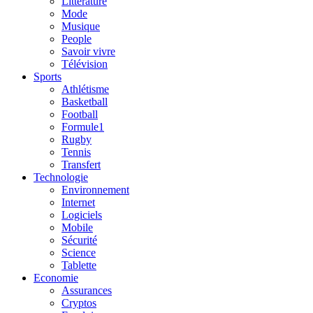
Litterature
Mode
Musique
People
Savoir vivre
Télévision
Sports
Athlétisme
Basketball
Football
Formule1
Rugby
Tennis
Transfert
Technologie
Environnement
Internet
Logiciels
Mobile
Sécurité
Science
Tablette
Economie
Assurances
Cryptos