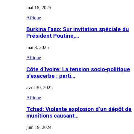
mai 16, 2025
Afrique
Burkina Faso: Sur invitation spéciale du
Président Poutine,…
mai 8, 2025
Afrique
Côte d’Ivoire: La tension socio-politique
s’exacerbe : parti…
avril 30, 2025
Afrique
Tchad: Violante explosion d’un dépôt de
munitions causant…
juin 19, 2024