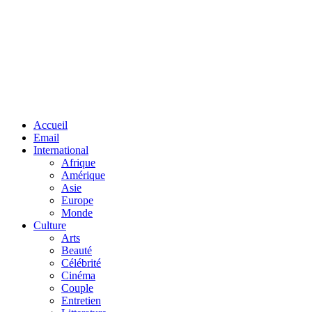
Facebook
Twitter
Linkedin
Accueil
Email
International
Afrique
Amérique
Asie
Europe
Monde
Culture
Arts
Beauté
Célébrité
Cinéma
Couple
Entretien