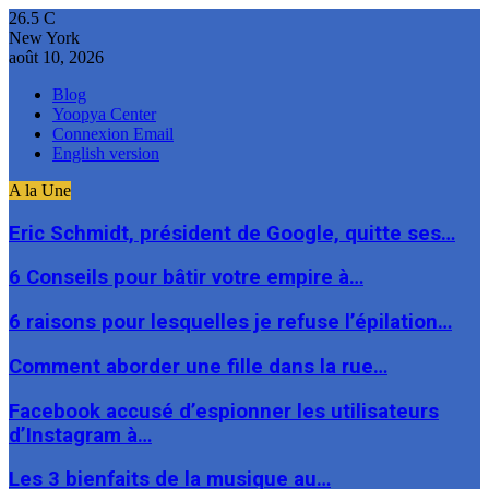
26.5
C
New York
août 10, 2026
Blog
Yoopya Center
Connexion Email
English version
A la Une
Eric Schmidt, président de Google, quitte ses…
6 Conseils pour bâtir votre empire à…
6 raisons pour lesquelles je refuse l’épilation…
Comment aborder une fille dans la rue…
Facebook accusé d’espionner les utilisateurs
d’Instagram à…
Les 3 bienfaits de la musique au…