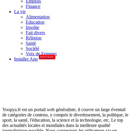
Emplois
Finance
La vie
Alimentation
Education
Insolite
Fait divers
Réligion
Santé
Société
Voix de Femmes
NOUVEAU
Installer App
Yoopya.fr est un portail web généraliste, il couvre un large éventail
de catégories de contenu, y compris le divertissement, la politique, le
sport, la santé, l'éducation, la science et la technologie, etc. Le top
des actualités locales et mondiales dans la meilleure qualité
journalistique possible. Nous connectons les utilisateurs via un