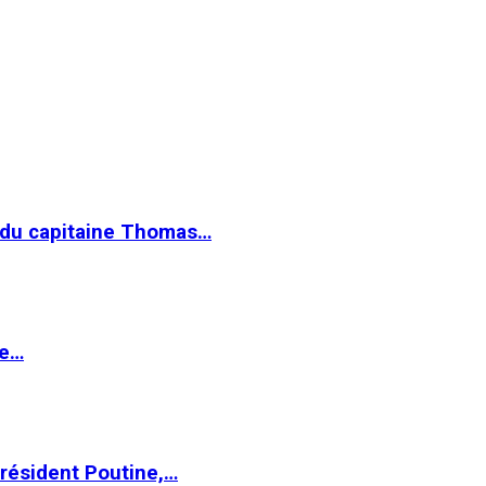
e du capitaine Thomas…
le…
Président Poutine,…