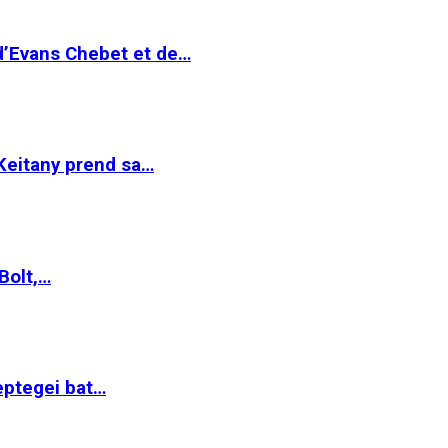
 d’Evans Chebet et de…
Keitany prend sa…
Bolt,…
ptegei bat…