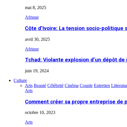
mai 8, 2025
Afrique
Côte d’Ivoire: La tension socio-politique 
avril 30, 2025
Afrique
Tchad: Violante explosion d’un dépôt de
juin 19, 2024
Culture
Arts
Beauté
Célébrité
Cinéma
Couple
Entretien
Litteratu
Arts
Comment créer sa propre entreprise de 
octobre 10, 2023
Arts