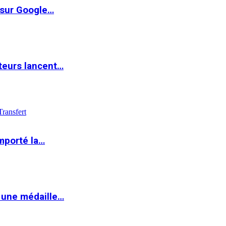
 sur Google…
teurs lancent…
Transfert
mporté la…
 une médaille…