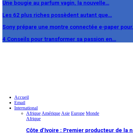
Une bougie au parfum vagin, la nouvelle…
Les 62 plus riches possèdent autant que…
Sony prépare une montre connectée e-paper pou
4 Conseils pour transformer sa passion en…
Facebook
Twitter
Linkedin
Accueil
Email
International
Afrique
Amérique
Asie
Europe
Monde
Afrique
Côte d’Ivoire : Premier producteur de la 