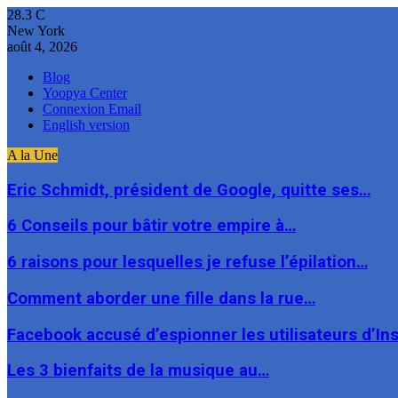
28.3
C
New York
août 4, 2026
Blog
Yoopya Center
Connexion Email
English version
A la Une
Eric Schmidt, président de Google, quitte ses…
6 Conseils pour bâtir votre empire à…
6 raisons pour lesquelles je refuse l’épilation…
Comment aborder une fille dans la rue…
Facebook accusé d’espionner les utilisateurs d’I
Les 3 bienfaits de la musique au…