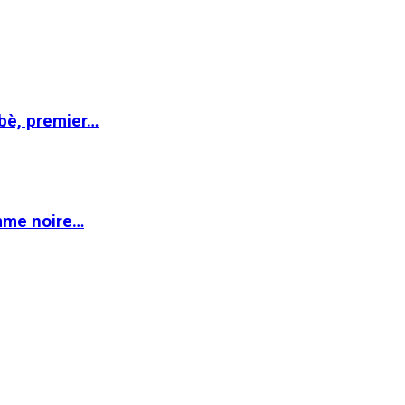
abè, premier…
emme noire…