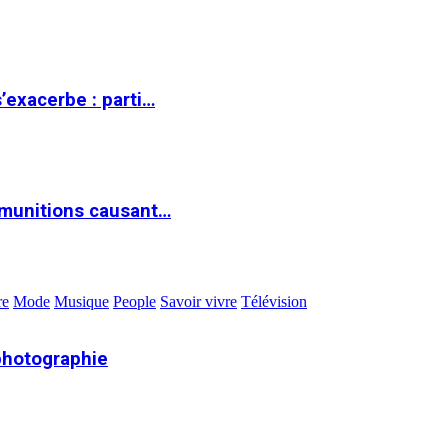
s’exacerbe : parti…
 munitions causant…
re
Mode
Musique
People
Savoir vivre
Télévision
photographie