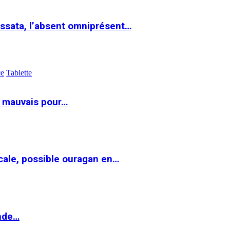
ssata, l’absent omniprésent…
ce
Tablette
t mauvais pour…
cale, possible ouragan en…
onde…