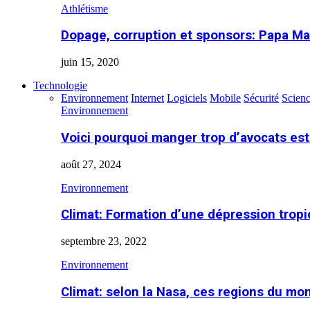
Athlétisme
Dopage, corruption et sponsors: Papa Ma
juin 15, 2020
Technologie
Environnement
Internet
Logiciels
Mobile
Sécurité
Scien
Environnement
Voici pourquoi manger trop d’avocats es
août 27, 2024
Environnement
Climat: Formation d’une dépression tropi
septembre 23, 2022
Environnement
Climat: selon la Nasa, ces regions du m