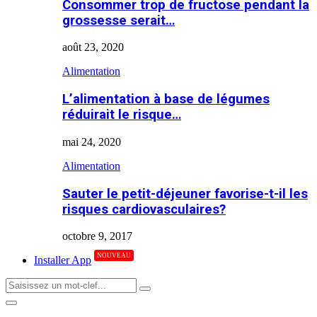
Consommer trop de fructose pendant la
grossesse serait…
août 23, 2020
Alimentation
L’alimentation à base de légumes
réduirait le risque…
mai 24, 2020
Alimentation
Sauter le petit-déjeuner favorise-t-il les
risques cardiovasculaires?
octobre 9, 2017
NOUVEAU
Installer App
Search
Search
for:
Primary