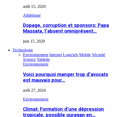
août 15, 2020
Athlétisme
Dopage, corruption et sponsors: Papa
Massata, l’absent omniprésent…
juin 15, 2020
Technologie
Environnement
Internet
Logiciels
Mobile
Sécurité
Science
Tablette
Environnement
Voici pourquoi manger trop d’avocats
est mauvais pour…
août 27, 2024
Environnement
Climat: Formation d’une dépression
tropicale, possible ouragan en…