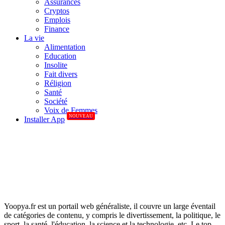
Assurances
Cryptos
Emplois
Finance
La vie
Alimentation
Education
Insolite
Fait divers
Réligion
Santé
Société
Voix de Femmes
NOUVEAU
Installer App
Yoopya.fr est un portail web généraliste, il couvre un large éventail
de catégories de contenu, y compris le divertissement, la politique, le
sport, la santé, l'éducation, la science et la technologie, etc. Le top