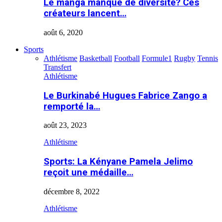
Le manga manque de diversité? Ces
créateurs lancent…
août 6, 2020
Sports
Athlétisme
Basketball
Football
Formule1
Rugby
Tennis
Transfert
Athlétisme
Le Burkinabé Hugues Fabrice Zango a
remporté la…
août 23, 2023
Athlétisme
Sports: La Kényane Pamela Jelimo
reçoit une médaille…
décembre 8, 2022
Athlétisme