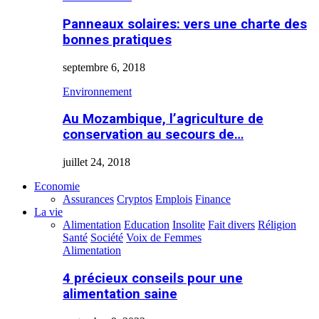
Panneaux solaires: vers une charte des
bonnes pratiques
septembre 6, 2018
Environnement
Au Mozambique, l’agriculture de
conservation au secours de…
juillet 24, 2018
Economie
Assurances
Cryptos
Emplois
Finance
La vie
Alimentation
Education
Insolite
Fait divers
Réligion
Santé
Société
Voix de Femmes
Alimentation
4 précieux conseils pour une
alimentation saine