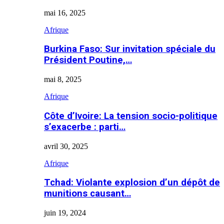
mai 16, 2025
Afrique
Burkina Faso: Sur invitation spéciale du
Président Poutine,…
mai 8, 2025
Afrique
Côte d’Ivoire: La tension socio-politique
s’exacerbe : parti…
avril 30, 2025
Afrique
Tchad: Violante explosion d’un dépôt de
munitions causant…
juin 19, 2024