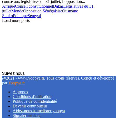
course aux législatives du 31 juillet, l’opposition...
Afrique
Conseil constitutionnel
Dakar
Législatives du 31
juillet
Monde
Opposition Sénégalaise
Ousmane
Sonko
Politique
Sénégal
Load more posts
Suivez nous
Facebook
Twitter
Linkedin
@2021 - www.yoopya.fr. Tous droits réservés. Conçu et développé
par
Yoopya.fr
A propos
Conditions d’utilisation
Politique de confidentialité
Devenir contributeur
Aidez-nous à améliorer yoopya
Signaler un abus