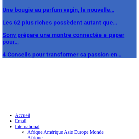
Une bougie au parfum vagin, la nouvelle…
Les 62 plus riches possèdent autant que…
Sony prépare une montre connectée e-paper
pour…
4 Conseils pour transformer sa passion en…
Facebook
Twitter
Linkedin
Accueil
Email
International
Afrique
Amérique
Asie
Europe
Monde
Afrique