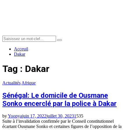
Menu
Search
Search
for:
Acceuil
Dakar
Tag : Dakar
Actualités
Afrique
Sénégal: Le domicile de Ousmane
Sonko encerclé par la police à Dakar
by
Yoopya
juin 17, 2022
juillet 30, 2023
1
535
Suite à l’invalidation confirmée par le Conseil constitutionnel
écartant Ousmane Sonko et certaines figures de l’opposition de la