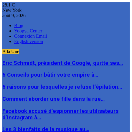
28.1
C
New York
août 9, 2026
Blog
Yoopya Center
Connexion Email
English version
A la Une
Eric Schmidt, président de Google, quitte ses…
6 Conseils pour bâtir votre empire à…
6 raisons pour lesquelles je refuse l’épilation…
Comment aborder une fille dans la rue…
Facebook accusé d’espionner les utilisateurs
d’Instagram à…
Les 3 bienfaits de la musique au…