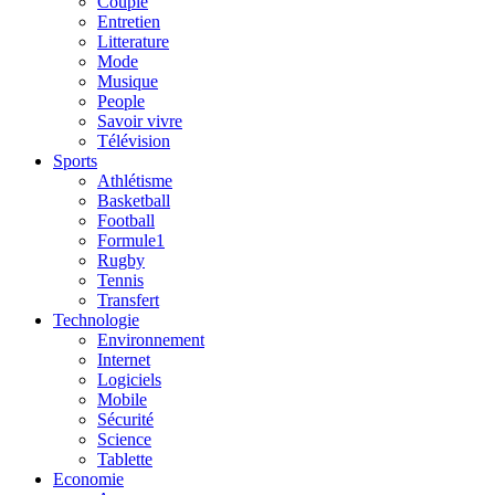
Couple
Entretien
Litterature
Mode
Musique
People
Savoir vivre
Télévision
Sports
Athlétisme
Basketball
Football
Formule1
Rugby
Tennis
Transfert
Technologie
Environnement
Internet
Logiciels
Mobile
Sécurité
Science
Tablette
Economie