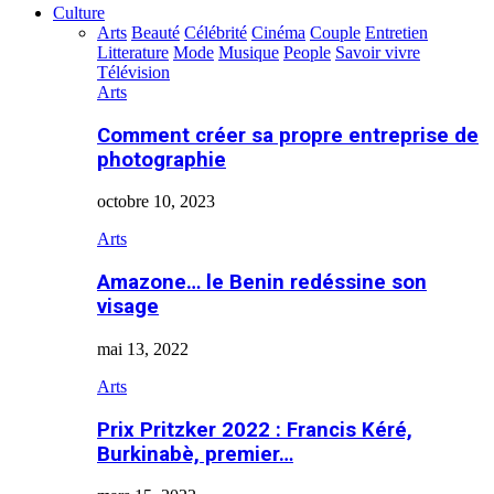
Culture
Arts
Beauté
Célébrité
Cinéma
Couple
Entretien
Litterature
Mode
Musique
People
Savoir vivre
Télévision
Arts
Comment créer sa propre entreprise de
photographie
octobre 10, 2023
Arts
Amazone… le Benin redéssine son
visage
mai 13, 2022
Arts
Prix Pritzker 2022 : Francis Kéré,
Burkinabè, premier…