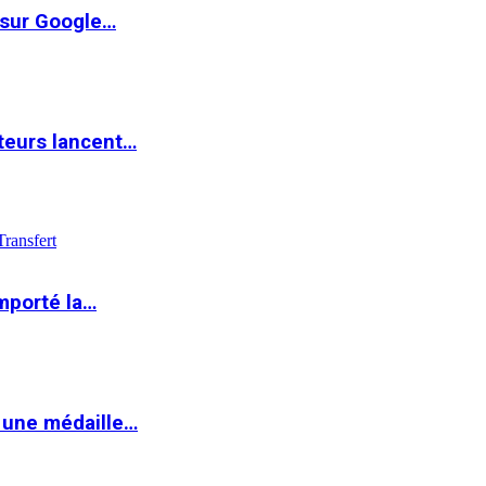
 sur Google…
teurs lancent…
Transfert
mporté la…
 une médaille…