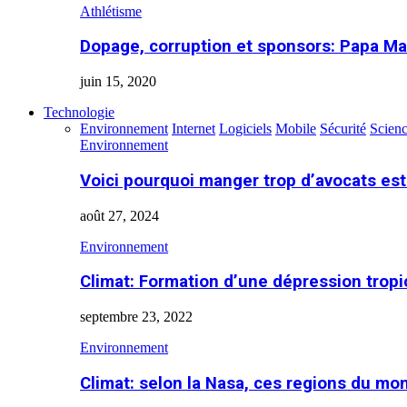
Athlétisme
Dopage, corruption et sponsors: Papa Ma
juin 15, 2020
Technologie
Environnement
Internet
Logiciels
Mobile
Sécurité
Scien
Environnement
Voici pourquoi manger trop d’avocats es
août 27, 2024
Environnement
Climat: Formation d’une dépression tropi
septembre 23, 2022
Environnement
Climat: selon la Nasa, ces regions du m