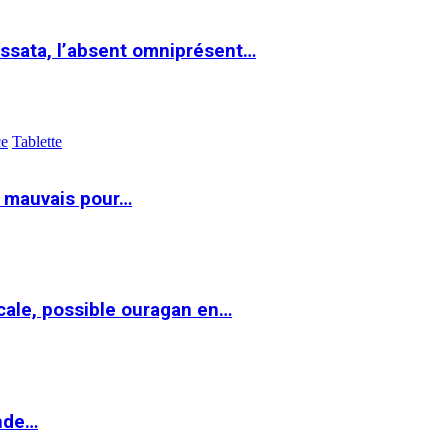
ssata, l’absent omniprésent…
ce
Tablette
t mauvais pour…
cale, possible ouragan en…
onde…