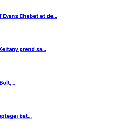
 d’Evans Chebet et de…
Keitany prend sa…
Bolt,…
ptegei bat…