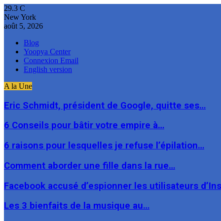
29.3
C
New York
août 5, 2026
Blog
Yoopya Center
Connexion Email
English version
A la Une
Eric Schmidt, président de Google, quitte ses…
6 Conseils pour bâtir votre empire à…
6 raisons pour lesquelles je refuse l’épilation…
Comment aborder une fille dans la rue…
Facebook accusé d’espionner les utilisateurs d’I
Les 3 bienfaits de la musique au…