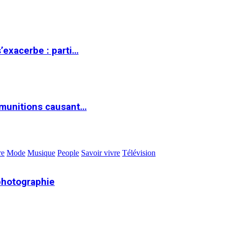
s’exacerbe : parti…
 munitions causant…
re
Mode
Musique
People
Savoir vivre
Télévision
photographie