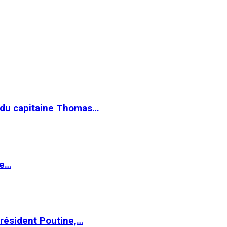
e du capitaine Thomas…
le…
Président Poutine,…