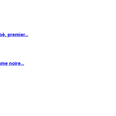
abè, premier…
emme noire…