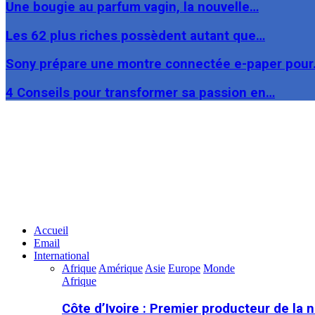
Une bougie au parfum vagin, la nouvelle…
Les 62 plus riches possèdent autant que…
Sony prépare une montre connectée e-paper pou
4 Conseils pour transformer sa passion en…
Facebook
Twitter
Linkedin
Accueil
Email
International
Afrique
Amérique
Asie
Europe
Monde
Afrique
Côte d’Ivoire : Premier producteur de la 