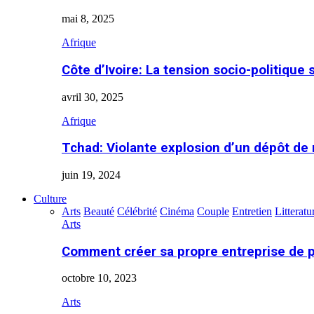
mai 8, 2025
Afrique
Côte d’Ivoire: La tension socio-politique 
avril 30, 2025
Afrique
Tchad: Violante explosion d’un dépôt de
juin 19, 2024
Culture
Arts
Beauté
Célébrité
Cinéma
Couple
Entretien
Litteratu
Arts
Comment créer sa propre entreprise de 
octobre 10, 2023
Arts