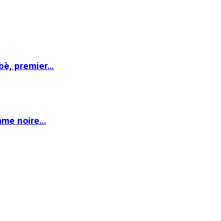
abè, premier…
emme noire…