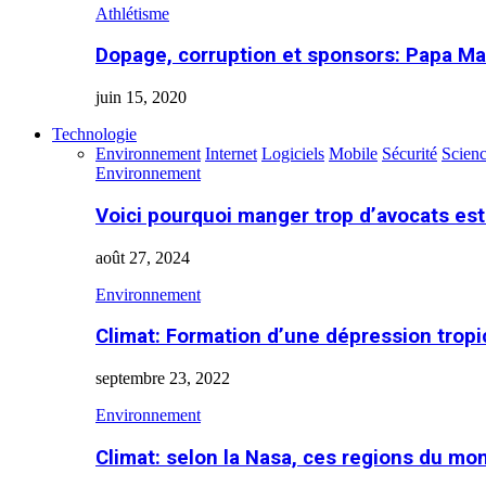
Athlétisme
Dopage, corruption et sponsors: Papa Ma
juin 15, 2020
Technologie
Environnement
Internet
Logiciels
Mobile
Sécurité
Scien
Environnement
Voici pourquoi manger trop d’avocats es
août 27, 2024
Environnement
Climat: Formation d’une dépression tropi
septembre 23, 2022
Environnement
Climat: selon la Nasa, ces regions du m