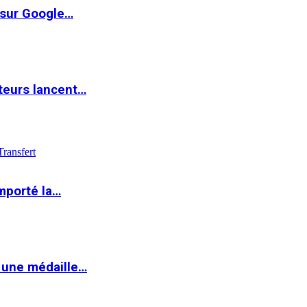
 sur Google…
teurs lancent…
Transfert
mporté la…
 une médaille…