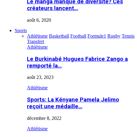
Le manga manque de diversité? Ces
créateurs lancent…
août 6, 2020
Sports
Athlétisme
Basketball
Football
Formule1
Rugby
Tennis
Transfert
Athlétisme
Le Burkinabé Hugues Fabrice Zango a
remporté la…
août 23, 2023
Athlétisme
Sports: La Kényane Pamela Jelimo
reçoit une médaille…
décembre 8, 2022
Athlétisme