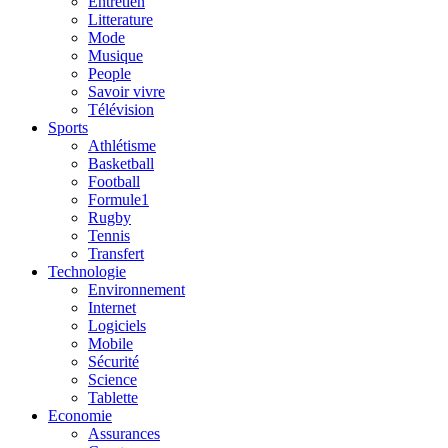
Entretien
Litterature
Mode
Musique
People
Savoir vivre
Télévision
Sports
Athlétisme
Basketball
Football
Formule1
Rugby
Tennis
Transfert
Technologie
Environnement
Internet
Logiciels
Mobile
Sécurité
Science
Tablette
Economie
Assurances