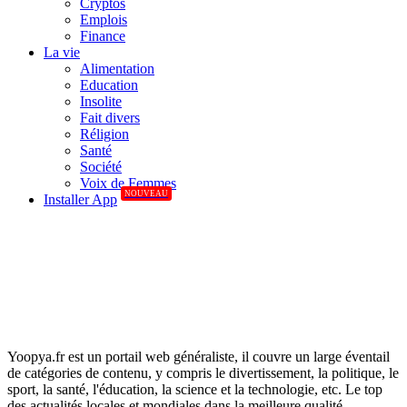
Cryptos
Emplois
Finance
La vie
Alimentation
Education
Insolite
Fait divers
Réligion
Santé
Société
Voix de Femmes
NOUVEAU
Installer App
Yoopya.fr est un portail web généraliste, il couvre un large éventail
de catégories de contenu, y compris le divertissement, la politique, le
sport, la santé, l'éducation, la science et la technologie, etc. Le top
des actualités locales et mondiales dans la meilleure qualité