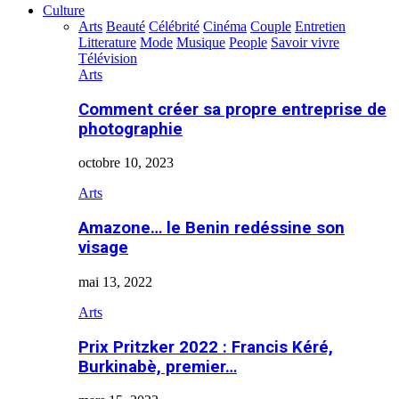
Culture
Arts
Beauté
Célébrité
Cinéma
Couple
Entretien
Litterature
Mode
Musique
People
Savoir vivre
Télévision
Arts
Comment créer sa propre entreprise de
photographie
octobre 10, 2023
Arts
Amazone… le Benin redéssine son
visage
mai 13, 2022
Arts
Prix Pritzker 2022 : Francis Kéré,
Burkinabè, premier…