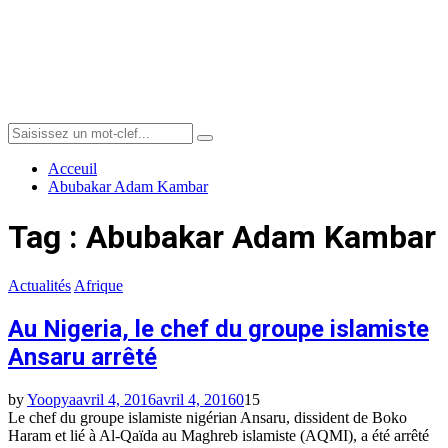
Menu
Search
Search
for:
Acceuil
Abubakar Adam Kambar
Tag : Abubakar Adam Kambar
Actualités
Afrique
Au Nigeria, le chef du groupe islamiste
Ansaru arrêté
by
Yoopya
avril 4, 2016
avril 4, 2016
0
15
Le chef du groupe islamiste nigérian Ansaru, dissident de Boko
Haram et lié à Al-Qaïda au Maghreb islamiste (AQMI), a été arrêté