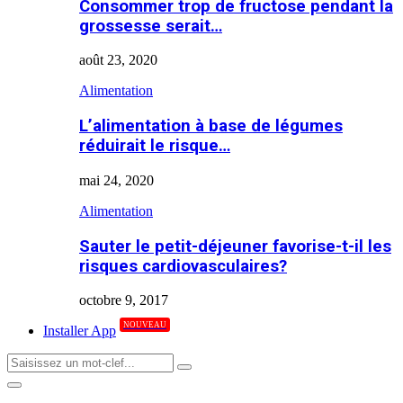
Consommer trop de fructose pendant la
grossesse serait…
août 23, 2020
Alimentation
L’alimentation à base de légumes
réduirait le risque…
mai 24, 2020
Alimentation
Sauter le petit-déjeuner favorise-t-il les
risques cardiovasculaires?
octobre 9, 2017
NOUVEAU
Installer App
Search
Search
for:
Primary