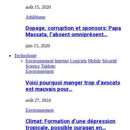
août 15, 2020
Athlétisme
Dopage, corruption et sponsors: Papa
Massata, l’absent omniprésent…
juin 15, 2020
Technologie
Environnement
Internet
Logiciels
Mobile
Sécurité
Science
Tablette
Environnement
Voici pourquoi manger trop d’avocats
est mauvais pour…
août 27, 2024
Environnement
Climat: Formation d’une dépression
tropicale, possible ouragan en…