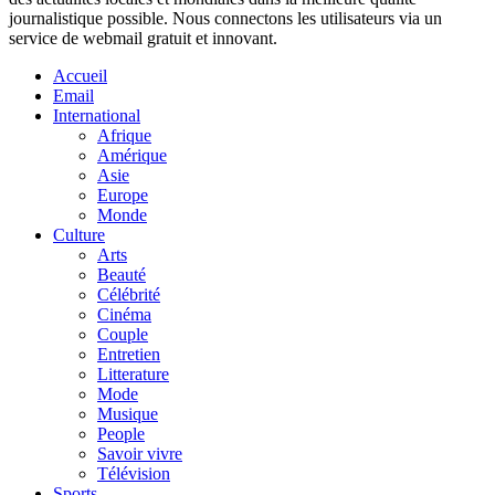
journalistique possible. Nous connectons les utilisateurs via un
service de webmail gratuit et innovant.
Accueil
Email
International
Afrique
Amérique
Asie
Europe
Monde
Culture
Arts
Beauté
Célébrité
Cinéma
Couple
Entretien
Litterature
Mode
Musique
People
Savoir vivre
Télévision
Sports