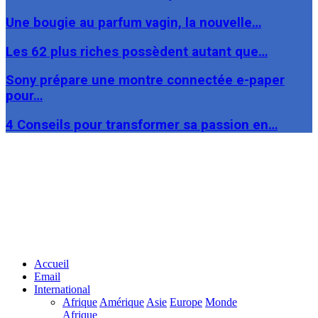
Une bougie au parfum vagin, la nouvelle…
Les 62 plus riches possèdent autant que…
Sony prépare une montre connectée e-paper
pour…
4 Conseils pour transformer sa passion en…
Facebook
Twitter
Linkedin
Accueil
Email
International
Afrique
Amérique
Asie
Europe
Monde
Afrique