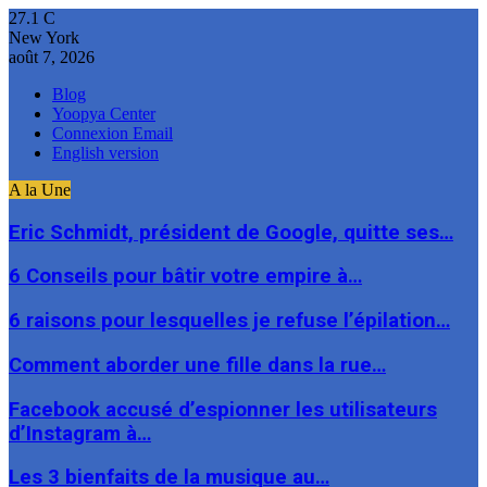
27.1
C
New York
août 7, 2026
Blog
Yoopya Center
Connexion Email
English version
A la Une
Eric Schmidt, président de Google, quitte ses…
6 Conseils pour bâtir votre empire à…
6 raisons pour lesquelles je refuse l’épilation…
Comment aborder une fille dans la rue…
Facebook accusé d’espionner les utilisateurs
d’Instagram à…
Les 3 bienfaits de la musique au…