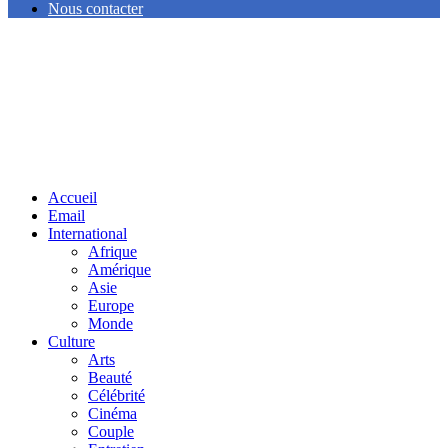
Nous contacter
Facebook
Twitter
Linkedin
Accueil
Email
International
Afrique
Amérique
Asie
Europe
Monde
Culture
Arts
Beauté
Célébrité
Cinéma
Couple