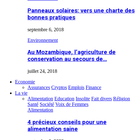
Panneaux solaires: vers une charte des
bonnes pratiques
septembre 6, 2018
Environnement
Au Mozambique, l’agriculture de
conservation au secours de…
juillet 24, 2018
Economie
Assurances
Cryptos
Emplois
Finance
La vie
Alimentation
Education
Insolite
Fait divers
Réligion
Santé
Société
Voix de Femmes
Alimentation
4 précieux conseils pour une
alimentation saine