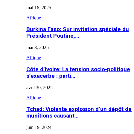
mai 16, 2025
Afrique
Burkina Faso: Sur invitation spéciale du
Président Poutine,…
mai 8, 2025
Afrique
Côte d’Ivoire: La tension socio-politique
s’exacerbe : parti…
avril 30, 2025
Afrique
Tchad: Violante explosion d’un dépôt de
munitions causant…
juin 19, 2024