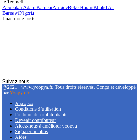
le 1er avril...
Abubakar Adam Kambar
Afrique
Boko Haram
Khalid Al-
Barnawi
Nigeria
Load more posts
Suivez nous
Facebook
Twitter
Linkedin
@2021 - www.yoopya.fr. Tous droits réservés. Conçu et développé
par
Yoopya.fr
A propos
Conditions d’utilisation
Politique de confidentialité
Devenir contributeur
Aidez-nous à améliorer yoopya
Signaler un abus
Aides